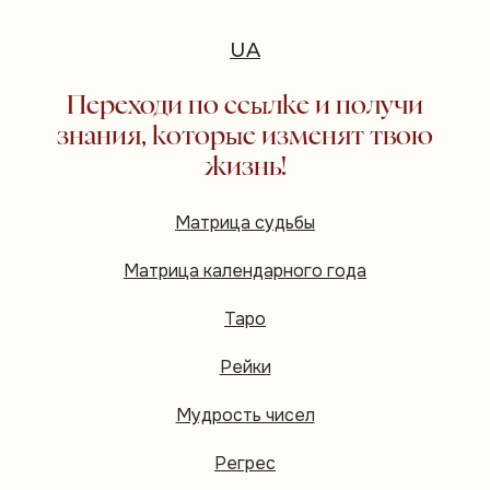
UA
Переходи по ссылке и получи
знания, которые изменят твою
жизнь!
Матрица судьбы
Матрица календарного года
Таро
Рейки
Мудрость чисел
Регрес